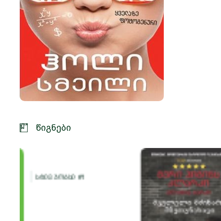
წიგნები
მკვლელი მძინარე
მზეთუნახავი
კლარკი მერი ჰიგიენს და ბერკი ალა