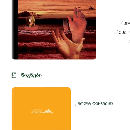
ავტ
კატეგო
ფ
წიგნები
უოლტ დისნეი #3
და