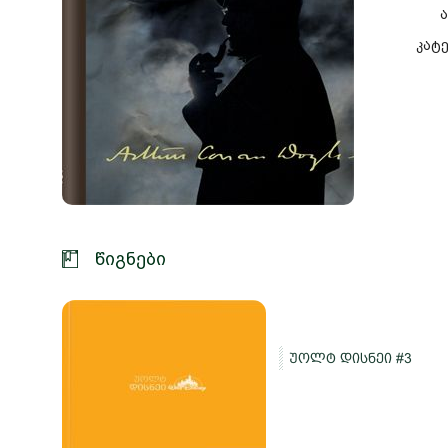
ა
კატე
წიგნები
სი
უოლტ დისნეი #3
ე და
ები