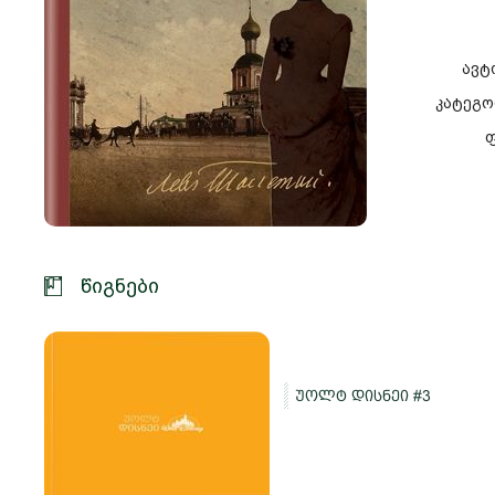
ავტ
კატეგო
ფ
წიგნები
უოლტ დისნეი #3
და