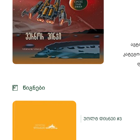
ავტ
კატეგო
ფ
წიგნები
უოლტ დისნეი #3
და