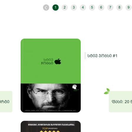
1
2
3
4
5
6
7
8
9
სტივ ჯობსი #1
ნერგი
ფასი: 20