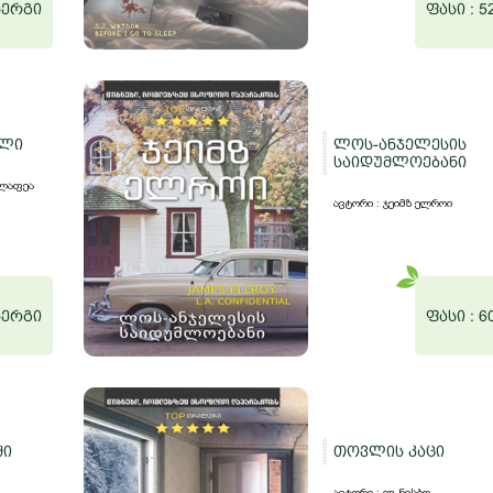
ნერგი
ფასი :
5
ალი
ლოს-ანჯელესის
საიდუმლოებანი
ალაფეა
ავტორი : ჯეიმზ ელროი
ნერგი
ფასი :
6
ში
თოვლის კაცი
ავტორი : იუ ნესბო