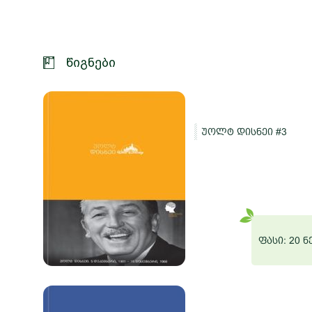
წიგნები
სი
უოლტ დისნეი #3
ე და
ები
 ნერგი
ფასი: 20 