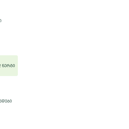
ი
2 ნერგი
ნდები