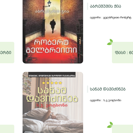
აბრეშუმის ჭია
ავტორი : გელბრეითი რობერტ
ნერგი
ფასი :
6
სანამ დავიძინებ
ავტორი : ს.ჯ უოტსონი