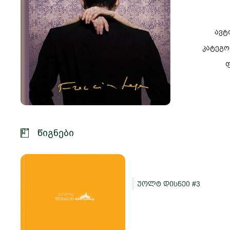
ავტ
კატეგო
ფ
წიგნები
უოლტ დისნეი #3
და