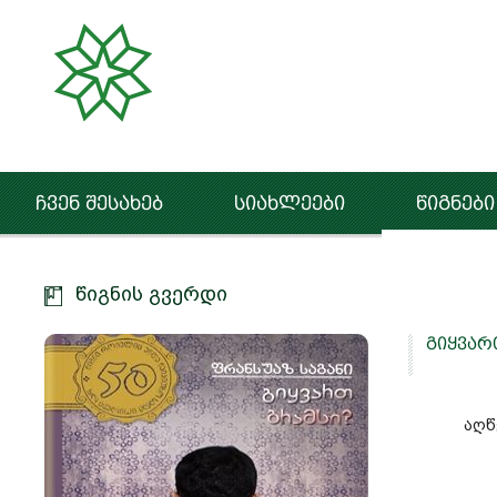
ჩვენ შესახებ
სიახლეები
წიგნები
წიგნის გვერდი
გიყვარ
აღწ