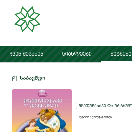
ჩვენ შესახებ
სიახლეები
წიგნები
საბავშვო
მზეთუნახავი და ურჩხუ
ავტორი : უოლტ დისნეი