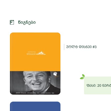
წიგნები
უოლტ დისნეი #3
და
რგი
ფასი: 20 ნერ