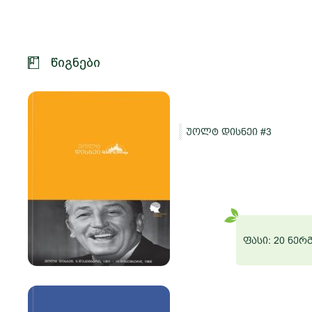
წიგნები
უოლტ დისნეი #3
და
რგი
ფასი: 20 ნერ